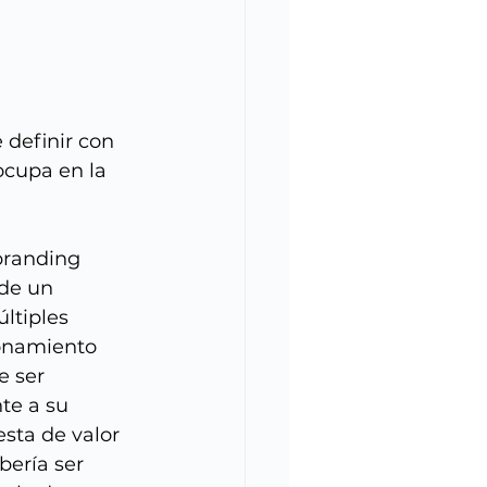
 definir con 
ocupa en la 
randing 
de un 
ltiples 
onamiento 
 ser 
te a su 
sta de valor 
bería ser 