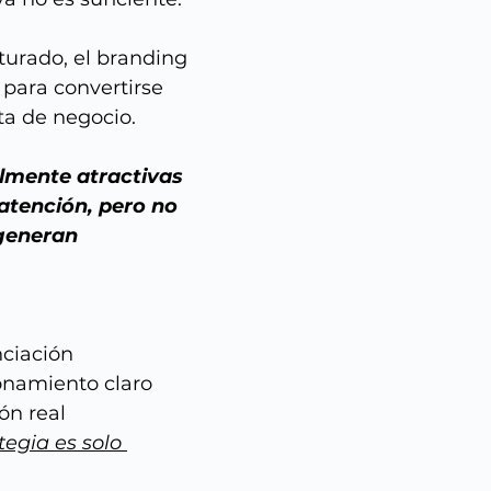
urado, el branding 
 para convertirse 
a de negocio.
lmente atractivas 
atención, pero no 
generan 
nciación
onamiento claro
ón real
tegia es solo 