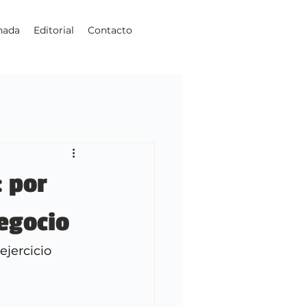
nada
Editorial
Contacto
: por
negocio
jercicio 