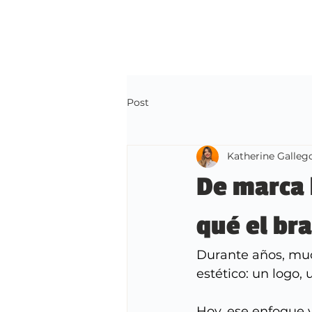
Post
Katherine Galleg
De marca 
qué el br
Durante años, muc
estético: un logo,
Hoy, ese enfoque y