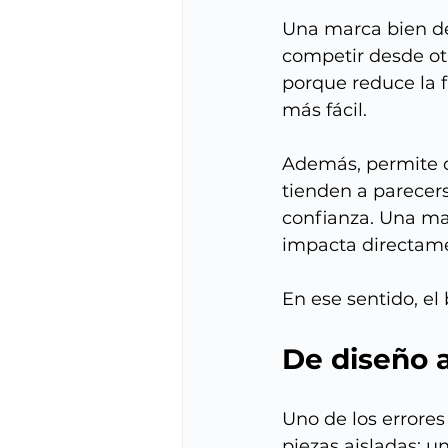
Una marca bien de
competir desde otr
porque reduce la f
más fácil.
Además, permite d
tienden a parecers
confianza. Una ma
impacta directamen
En ese sentido, el
De diseño 
Uno de los errore
piezas aisladas: u