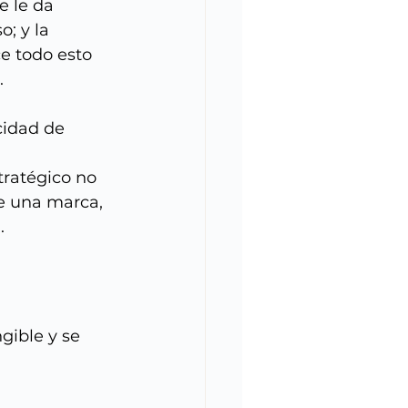
e le da 
; y la 
e todo esto 
.
cidad de 
tratégico no 
e una marca, 
.
gible y se 