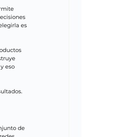
rmite 
ecisiones 
legirla es 
oductos 
struye 
y eso 
ultados.
junto de 
redes.