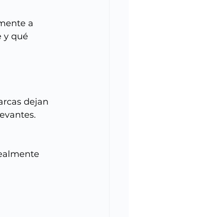
mente a 
 y qué 
arcas dejan 
levantes.
realmente 