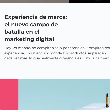
Experiencia de marca:
el nuevo campo de
batalla en el
marketing digital
Hoy las marcas no compiten solo por atención. Compiten po
experiencia. En un entorno donde los productos se parecen
cada vez más, lo que realmente diferencia es cómo una marc
hace sentir a sus usuarios. ¿Qué es la experiencia de marca? 
la suma de todas las interacciones que una persona tiene con
una marca. Desde una página web hasta una atención
Contáctanos
postventa. Por qué la experiencia es el nuevo diferencial
y hagamos rugir