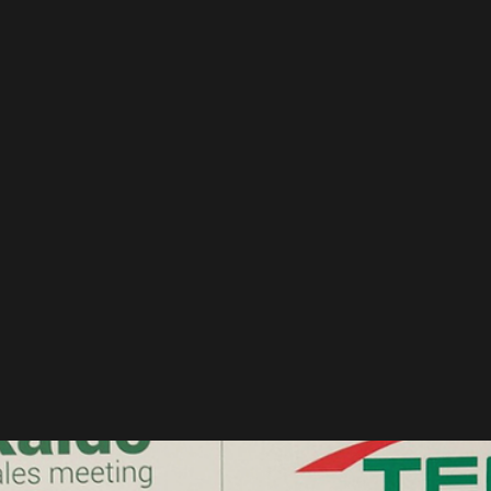
De marca bonita a
marca estratégica: por
qué el branding ya no
es diseño, es negocio
Durante años, muchas empresas entendieron el branding c