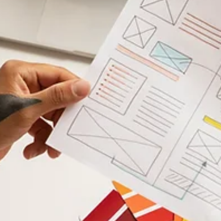
Innovación en
Seguridad Digital:
McAfee Scam
Protection con
Inteligencia Artificial
En Grizzly Brands entendemos que la seguridad digital es hoy
una prioridad estratégica para marcas, empresas y usuarios.
Por eso acompañamos a nuestro cliente McAfee en el
lanzamiento de Scam Protection , una innovadora herramien
de protección contra estafas online impulsada por Inteligenc
Artificial. Nos sentimos orgullosos de haber apoyado la
conceptualización y ejecución de una campaña de marketing
integral para posicionar esta solución en el mercado digital.
Estrateg