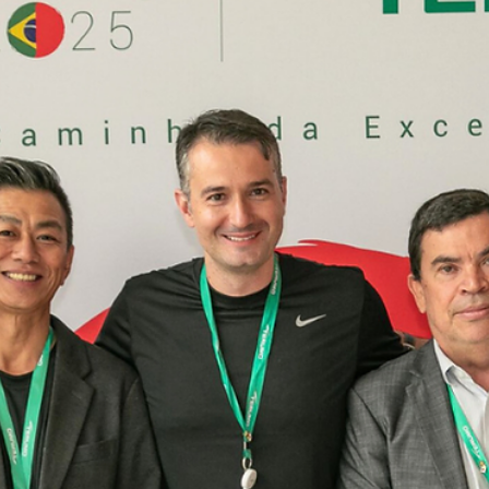
un ejercicio estético: un logo, una paleta de colores y algunas
piezas visuales. Hoy, ese enfoque ya no es suficiente. En un
mercado saturado, el branding dejó de ser diseño para
convertirse en una herramienta de negocio. Las marcas
visualmente atractivas pueden llamar la atención, pero no
necesariamente generan resultados. Sin estrategia: No hay
diferenciación No hay posicionamiento claro No hay conexió
real El dise