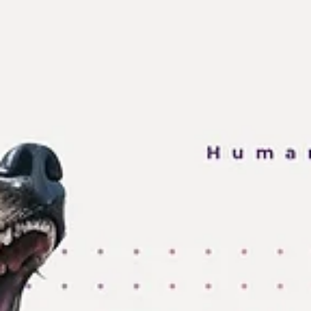
corporativos en el
sector salud:
branding, experiencia
y estrategia
El sector salud es uno de los entornos más complejos para
construir marca. Regulaciones estrictas, públicos altamente
especializados y decisiones basadas en evidencia hacen que l
comunicación no pueda ser superficial. En este contexto, los
eventos corporativos se convierten en un punto de contacto
clave para generar confianza, posicionamiento y relaciones
estratégicas. Pero no cualquier evento funciona. Diseñar
experiencias en el sector salud requiere algo más que logístic