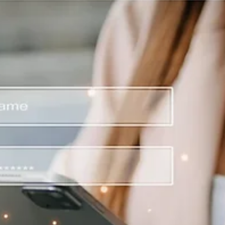
humano detrás del
éxito de Grizzly
Brands
Entender la importancia de un trabajo creativo estratégico q
no solo cumpla objetivos de negocio, sino que también
obtenga reconocimiento en la industria es clave para cualqui
líder de marca. En Grizzly Brands nos enorgullece compartir
que nuestro enfoque nos ha llevado a ganar cinco premios en
Publifestival 2025 y a ser nominados en el FIAP 2025. ¿Cuál es
secreto? Una combinación de conceptualización creativa, sólida
construcción de marca y la implementación const