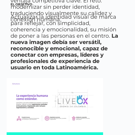
ventaja competitiva clave. El reto:
EL OBJETIVO
modernizar sin perder identidad,
traduciendo visualmente su calidez y
Actualizar la identidad visual de marca
conexión humana.
para reflejar, con simplicidad,
coherencia y emocionalidad, su misión
de poner a las personas en el centro.
La
nueva imagen debía ser versátil,
reconocible y emocional, capaz de
conectar con empresas, líderes y
profesionales de experiencia de
usuario en toda Latinoamérica.