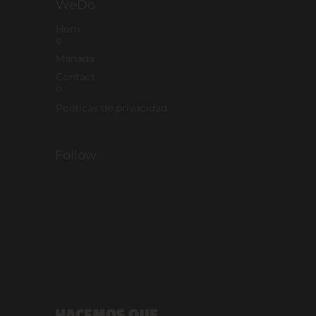
WeDo
Hom
e
Manada
Contact
o
Políticas de privacidad
Follow
HACEMOS QUE