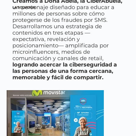
Creamos a Doña Adela, la CiberAbuela,
un personaje diseñado para educar a
LA SOLUCIÓN
millones de personas sobre cómo
protegerse de los fraudes por SMS.
Desarrollamos una estrategia de
contenidos en tres etapas —
expectativa, revelación y
posicionamiento— amplificada por
microinfluencers, medios de
comunicación y canales de retail,
logrando acercar la ciberseguridad a
las personas de una forma cercana,
memorable y fácil de compartir.