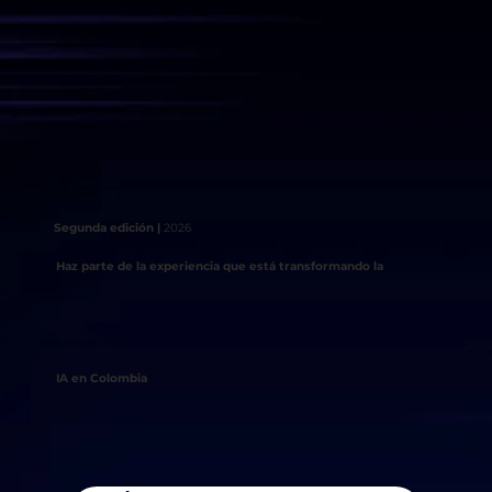
Segunda edición |
2026
Haz parte de la experiencia que está transformando la
IA en Colombia