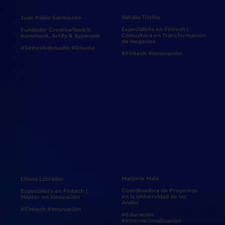
Natalia Triviño
Juan Pablo Sarmiento
Especialista en Fintech |
Fundador CreativeToolkit:
Consultora en Transformación
iconshock, Artify & Bypeople
de Negocios
#SintesisdeAudio #Diseño
#Fintech #Innovación
Marjorie Maia
Liliana Labrador
Coordinadora de Proyectos
Especialista en Fintech |
en la Universidad de los
Máster en Innovación
Andes
#Fintech #Innovación
#Educación
#Internacionalización