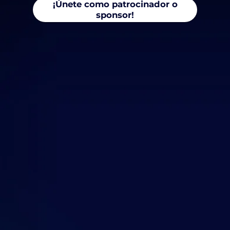
¡Únete como patrocinador o
sponsor!