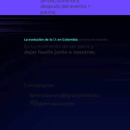
(antes, durante y
después del evento +
pauta)
La evolución de la
en Colombia
ya está en marcha
IA
Es tu momento de ser parte y
dejar huella junto a nosotros.
Contáctanos:
lorena.barona@grizzlybrands.c
om
nel@innvisual.com