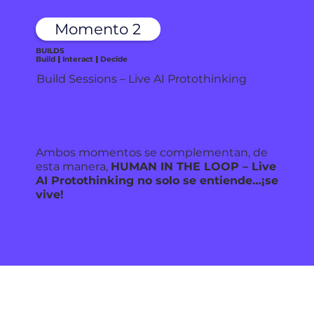
Momento 2
BUILDS
Build
|
Interact
|
Decide
Build Sessions – Live AI Protothinking
Ambos momentos se complementan, de
esta manera,
HUMAN IN THE LOOP – Live
AI Protothinking no solo se entiende…¡se
vive!