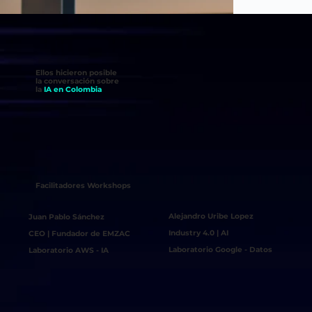
Ellos hicieron posible
la conversación sobre
la
IA en Colombia
Facilitadores Workshops
Alejandro Uribe Lopez
Juan Pablo Sánchez
Industry 4.0 | AI
CEO | Fundador de EMZAC
Laboratorio Google - Datos
Laboratorio AWS - IA