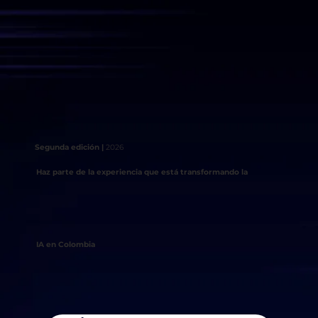
Segunda edición |
2026
Haz parte de la experiencia que está transformando la
IA en Colombia