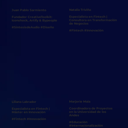
Natalia Triviño
Juan Pablo Sarmiento
Especialista en Fintech |
Fundador CreativeToolkit:
Consultora en Transformación
iconshock, Artify & Bypeople
de Negocios
#SintesisdeAudio #Diseño
#Fintech #Innovación
Marjorie Maia
Liliana Labrador
Coordinadora de Proyectos
Especialista en Fintech |
en la Universidad de los
Máster en Innovación
Andes
#Fintech #Innovación
#Educación
#Internacionalización