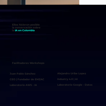
Ellos hicieron posible
la conversación sobre
la
IA en Colombia
Facilitadores Workshops
Alejandro Uribe Lopez
Juan Pablo Sánchez
Industry 4.0 | AI
CEO | Fundador de EMZAC
Laboratorio Google - Datos
Laboratorio AWS - IA