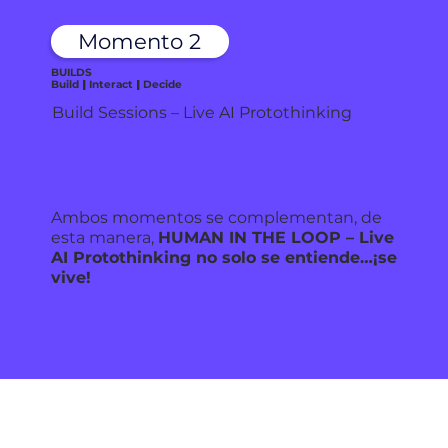
Momento 2
BUILDS
Build
|
Interact
|
Decide
Build Sessions – Live AI Protothinking
Ambos momentos se complementan, de
esta manera,
HUMAN IN THE LOOP – Live
AI Protothinking no solo se entiende…¡se
vive!