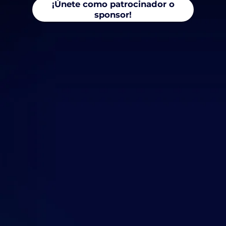
¡Únete como patrocinador o
sponsor!