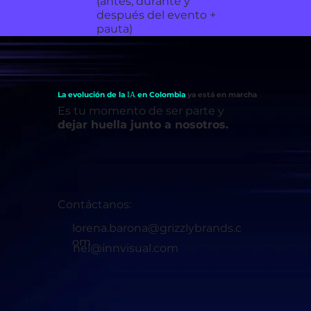
(antes, durante y
después del evento +
pauta)
La evolución de la
en Colombia
ya está en marcha
IA
Es tu momento de ser parte y
dejar huella junto a nosotros.
Contáctanos:
lorena.barona@grizzlybrands.c
om
nel@innvisual.com